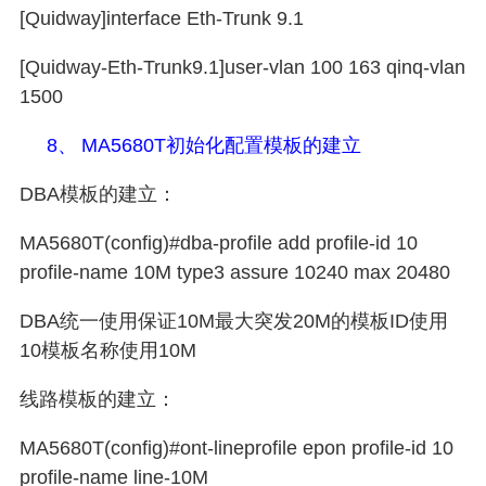
[Quidway]interface Eth-Trunk 9.1
[Quidway-Eth-Trunk9.1]user-vlan 100 163 qinq-vlan
1500
8、
MA5680T
初始化配置模板的建立
DBA
模板的建立：
MA5680T(config)#dba-profile add profile-id 10
profile-name 10M type3 assure 10240 max 20480
DBA
统一使用保证
10M
最大突发
20M
的模板
ID
使用
10
模板名称使用
10M
线路模板的建立：
MA5680T(config)#ont-lineprofile epon profile-id 10
profile-name line-10M