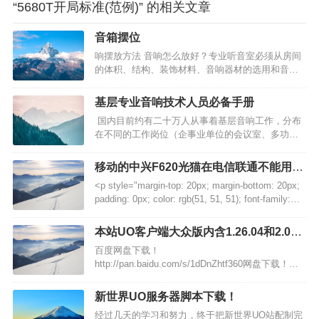
“5680T开局标准(范例)” 的相关文章
音箱摆位
响摆放方法 音响怎么放好？专业听音室必须从房间
的体积、结构、装饰材料、音响器材的选用和音箱
的摆放五方面考虑，才能达到理想的境地。音箱摆
放有玄机，不光是音箱本身，要想让音箱起到一个
基层专业音响技术人员必备手册
好的效果摆放位置也有很多的技巧，那么今天小编
国内目前约有二十万人从事着基层音响工作，分布
就和大家分享一下，摆放音箱的的4个小技巧吧!1、
在不同的工作岗位（企事业单位的会议室、多功能
直射式全频音箱尽量避免界面反射…
娱乐厅，各级文化服务中心、小剧团、社区活动中
心等等）。随着人们艺术欣赏水平的提高，基层的
移动的中兴F620光猫在电信联通不能用解
演出活动对音响的要求也越来越高。由于基层专业
决办法！
˂p style="margin-top: 20px; margin-bottom: 20px;
音响技术人员大都是“半路出家”，没有经过系统的学
padding: 0px; color: rgb(51, 51, 51); font-family:
习，加上基层单位所购…
'Microsoft Yahei', 微软雅黑, arial, 宋体, sans-s…
本站UO客户端大众版内含1.26.04和2.03
登录，并汉化！
百度网盘下载！
http://pan.baidu.com/s/1dDnZhtf360网盘下载！
http://yunpan.cn/cH6fANbzpE5ck 访问密码
c5d9…
新世界UO服务器脚本下载！
经过几天的学习和努力，终于把新世界UO站配制完