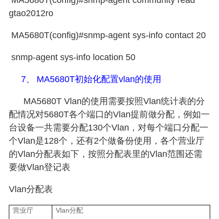
MA5680T(config)#snmp-agent community read
gtao2012ro
MA5680T(config)#snmp-agent sys-info contact 20
snmp-agent sys-info location 50
7、
MA5680T
初始化配置
vlan
的使用
MA5680T
Vlan
的使用需要按照
Vlan
统计表的分
配情况对
5680T
各个端口的
Vlan
提前做分配，例如一
台设备一共需要分配
130
个
Vlan
，对每个端口分配一
个
Vlan
是
128
个，还有
2
个做备份使用，各个营业厅
的
Vlan
分配表如下，按照分配表里的
Vlan
范围还需
要做
Vlan
登记表
Vlan
分配表
Vlan
营业厅
分配