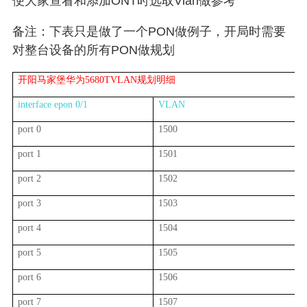
便大家查看和添加
ONT
时选取
Vlan
做参考
备注：下表只是做了一个
PON
做例子，开局时需要
对整台设备的所有
PON
做规划
开阳马家堡华为5680TVLAN规划明细
interface epon 0/1
VLAN
port 0
1500
port 1
1501
port 2
1502
port 3
1503
port 4
1504
port 5
1505
port 6
1506
port 7
1507