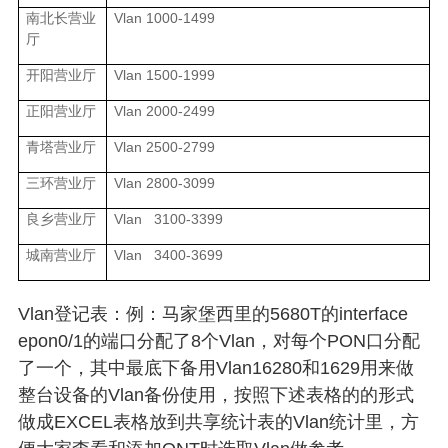
Vlan 1000-1499
南北长营业
厅
Vlan 1500-1999
开阳营业厅
Vlan 2000-2499
正阳营业厅
Vlan 2500-2799
青塔营业厅
Vlan 2800-3099
三环营业厅
Vlan 3100-3399
良乡营业厅
Vlan 3400-3699
城南营业厅
Vlan
登记表
：
例
：
马家堡西里的
5680T
的
interface
epon0/1
的端口分配了
8
个
Vlan
，
对每个
PON
口分配
了一个，其中最底下备用
Vlan16280
和
1629
用来做
整台设备的
Vlan
备份使用，
按照下述表格的的形式
做成
EXCEL
表格放到共享统计表的
Vlan
统计里，方