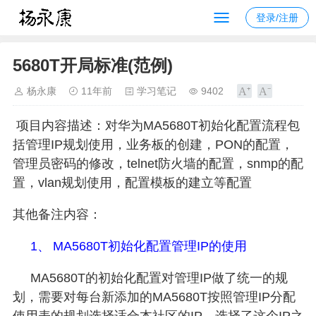
登录/注册
5680T开局标准(范例)
杨永康
11年前
学习笔记
9402
项目内容描述：对华为
MA5680T
初始化配置流程包
括管理
IP
规划使用，业务板的创建，
PON
的配置，
管理员密码的修改，
telnet
防火墙的配置，
snmp
的配
置，
vlan
规划使用，配置模板的建立等配置
其他备注内容：
1、
MA5680T
初始化配置管理
IP
的使用
MA
5680T
的初始化配置对管理
IP
做了统一的规
划，需要对每台新添加的
MA5680T
按照管理
IP
分配