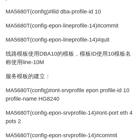
MA5680T(config)#llid dba-profile-id 10
MA5680T(config-epon-lineprofile-14)#commit
MA5680T(config-epon-lineprofile-14)#quit
线路模板使用
DBA10
的模板，模板
ID
使用
10
模板名
称使用
line-10M
服务模板的建立：
MA5680T(config)#ont-srvprofile epon profile-id 10
profile-name HG8240
MA5680T(config-epon-srvprofile-14)#ont-port eth 4
pots 2
MA5680T(config-epon-srvprofile-14)#commit