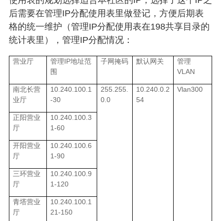
使用表的规划选择适合本社区的
IP
，选择了这个
IP
之
后需要在管理
IP
分配使用表里做登记，方便后期表
格的统一维护（管理
IP
分配使用表在
198
共享目录的
统计表里），管理
IP
分配情况：
IP
营业厅
管理
地址范
子网掩码
默认网关
管理
VLAN
围
10.240.100.1
255.255.
10.240.0.2
Vlan300
南北长营
-30
0.0
54
业厅
10.240.100.3
正阳营业
1-60
厅
10.240.100.6
开阳营业
1-90
厅
10.240.100.9
三环营业
1-120
厅
10.240.100.1
青塔营业
21-150
厅