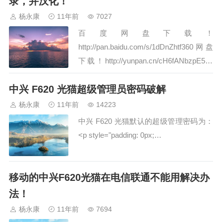
录，并汉化！
网络游戏，也算是古老了，我呢，最早玩
杨永康
11年前
7027
的是河南郑州的蔷薇世界，后来开过这个
百度网盘下载！
服务器…
http://pan.baidu.com/s/1dDnZhtf360网盘
下载！http://yunpan.cn/cH6fANbzpE5ck
访问密码 c5d9…
中兴 F620 光猫超级管理员密码破解
杨永康
11年前
14223
中兴 F620 光猫默认的超级管理密码为：
˂p style="padding: 0px;…
移动的中兴F620光猫在电信联通不能用解决办
法！
杨永康
11年前
7694