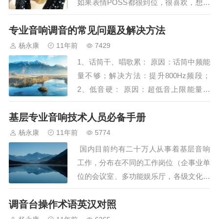
如果表情POSS都很到位，很喜欢，想保
留怎么办？这里教大家用PS轻松快速将
专业音响调音的常见问题及解决方法
模糊照片变清晰，色彩比原来更艳丽。这
个办法比原来的“高反差保留”那招更见
杨永康
11年前
7429
效！！废话不多说，开始吧~˂br sty…
1、话筒干、唱歌累： 原因：话筒中频能
量不够；解决方法：提升800Hz频段；
2、低音硬： 原因：超低音上限能量太
强；解决方法：衰减125-160Hz；3、低
基层专业音响技术人员必备手册
音散： 原因：低频下限能量过大；解决
方法：提高超低音下限频率；4、低音
杨永康
11年前
5774
混： 原因：低频中心频率能量过强；解
国内目前约有二十万人从事着基层音响
决方法：衰减60-80Hz；5…
工作，分布在不同的工作岗位（企事业单
位的会议室、多功能娱乐厅，各级文化服
务中心、小剧团、社区活动中心等等）。
调音台操作术语英汉对照
随着人们艺术欣赏水平的提高，基层的演
出活动对音响的要求也越来越高。由于基