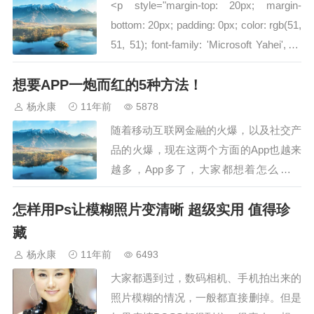
˂p style="margin-top: 20px; margin-
bottom: 20px; padding: 0px; color: rgb(51,
51, 51); font-family: 'Microsoft Yahei', 微
软雅黑, arial, 宋体, sans-s…
想要APP一炮而红的5种方法！
杨永康
11年前
5878
随着移动互联网金融的火爆，以及社交产
品的火爆，现在这两个方面的App也越来
越多，App多了，大家都想着怎么做用
户，而传统的方法又比较慢，所以说大家
怎样用Ps让模糊照片变清晰 超级实用 值得珍
都是来问我，有没有让自家产品一炮而红
的方法，或者说捷径。于是，中午吃米线
藏
的间隙就根据自己的所见所闻思考了下面
杨永康
11年前
6493
的五个方法，给大家参考。而且，只要达
大家都遇到过，数码相机、手机拍出来的
到了下面的…
照片模糊的情况，一般都直接删掉。但是