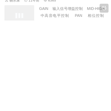
杨永康
11年前
6365
层专业音响技术人员大都是“半路出家”，
GAIN 输入信号增益控制 MID-HIGH
没有经过系统的学习，加上基层单位所
中高音电平控制 PAN 相位控制
购…
EFX.SEND 分路效果信号控制 &…
好音质是调出来的 大师教你咋调试音响
杨永康
11年前
5719
好音质是调出来的 大师教你咋调试音响
不少音响师、调音师面对琳琅满目的音响
设备时，往往感到难于操作。现向读者介
绍一些调音操作技巧。人耳对音色的感觉
音箱摆位
是比较灵敏的，它能直接判别声音是否…
杨永康
11年前
6378
响摆放方法 音响怎么放好？专业听音室
必须从房间的体积、结构、装饰材料、音
响器材的选用和音箱的摆放五方面考虑，