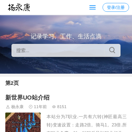
登录/注册
记录学习、工作、生活点滴
第2页
新世界UO站介绍
杨永康
11年前
8151
本站分为7职业.一共有六转(神匠最高三
转)变速设置：走路2倍。骑马1。23倍.所