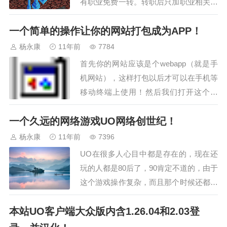
有职业免费一转。转职后只加职业相关技
能.二转在龙洞或是BM都有杀。新人推荐
一个简单的操作让你的网站打包成为APP！
转职后去ShaQian洞先杀钱。用EV打。赚
到钱后再去杀转职。龙洞的龙一条有5000
杨永康
11年前
7784
左右哦.冰龙还暴任务传送号角。<进入任
首先你的网站应该是个webapp（就是手
务的物品>.…
机网站），这样打包以后才可以在手机等
移动终端上使用！然后我们打开这个网
址，并注册登录˂a
一个久远的网络游戏UO网络创世纪！
href="http://dashboar…
杨永康
11年前
7396
UO在很多人心目中都是存在的，现在还
玩的人都是80后了，90肯定不道的，由于
这个游戏操作复杂，而且那个时候还都是
英文界面，所以这个游戏在国内没有推广
本站UO客户端大众版内含1.26.04和2.03登
开，导致了开发这个游戏的团队最后也解
体了，这个游戏97年就出现的角色扮演的